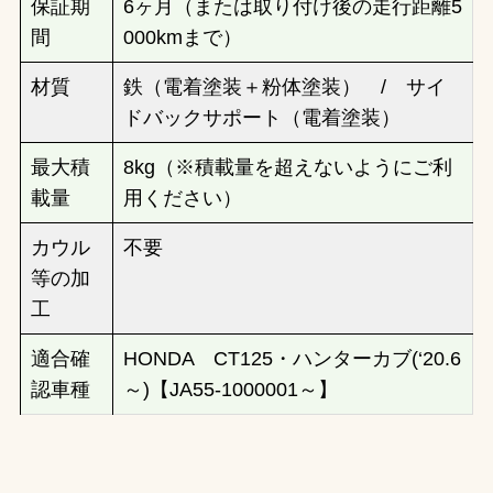
保証期
6ヶ月（または取り付け後の走行距離5
間
000kmまで）
材質
鉄（電着塗装＋粉体塗装） / サイ
ドバックサポート（電着塗装）
最大積
8kg（※積載量を超えないようにご利
載量
用ください）
カウル
不要
等の加
工
適合確
HONDA CT125・ハンターカブ(‘20.6
認車種
～)【JA55-1000001～】