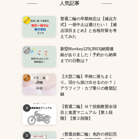
人気記事
普通二輪の卒業検定は【減点方
式】一発中止は避けたい！【減
点項目まとめ】と合格対策を考
えてみた
新型Monkey125(JB03)納期連
絡がありました！予約から納車
までの日数は？
【大型二輪】卒検に落ちまく
り。沼から抜け出せるのか？｜
アラフィフ・カブ乗りの教習記
録
【普通二輪】ＭＴ技能教習全項
目と進度マニュアル【第１段
階】【第２段階】
（普通自動二輪）免許の併記完